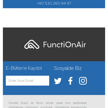
+90 530 260 94 97
Sosyalde Biz
E-Bülten'e Kaydol
Öncelik Enerji ve Tarım olmak üzere tüm sektörlerde
dijitalleşme çalışmaları yürütmek, dijitalleşme kapsamında