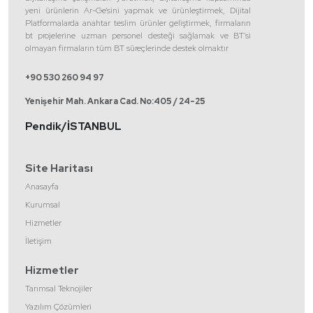
yeni ürünlerin Ar-Ge’sini yapmak ve ürünleştirmek, Dijital
Platformalarda anahtar teslim ürünler geliştirmek, firmaların
bt projelerine uzman personel desteği sağlamak ve BT’si
olmayan firmaların tüm BT süreçlerinde destek olmaktır
+90 530 260 94 97
Yenişehir Mah. Ankara Cad. No:405 / 24-25
Pendik/İSTANBUL
Site Haritası
Anasayfa
Kurumsal
Hizmetler
İletişim
Hizmetler
Tarımsal Teknojiler
Yazılım Çözümleri